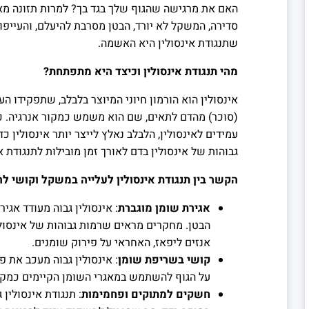
האם את מרגישה שהגוף שלך בגד בך? למרות תזונה מאו
סדירה, המשקל לא יורד, הבטן מסרבת להיעלם, והעייפ
שתנגודת אינסולין היא האשמה.
מהי תנגודת אינסולין וכיצד היא מתפתחת?
אינסולין הוא הורמון חיוני המיוצר בלבלב, שתפקידו הע
(סוכר) מהדם לתאים, שם הוא משמש כמקור אנרגיה. 
עמידים לאינסולין, הלבלב נאלץ לייצר יותר אינסולין כ
גבוהות של אינסולין בדם לאורך זמן מובילות לתנגודת אי
הקשר בין תנגודת אינסולין לעלייה במשקל וקושי 
אגירת שומן מוגברת
: אינסולין גבוה מעודד אגיר
הבטן. מחקרים מראים שרמות גבוהות של אינסול
אנזים ליפאז, האחראי על פירוק שומנים.
קושי בשריפת שומן
: אינסולין גבוה מעכב את 
על הגוף להשתמש במאגרי השומן הקיימים כמקור
חשקים למתוקים ופחמימות
: תנגודת אינסולין