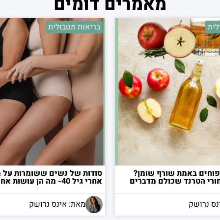
מאמרים דומים
לית
בריאות מטבולית
וחים באמת שורף שומן?
סודות של נשים ששומרות על 
רי הטרנד שכולם מדברים
אחרי גיל 40- מה הן עושות אחרת?
נס נרושק
מאת: אינס נרושק