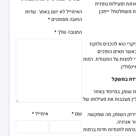
זנת ופעילות גופנית
ות משתלטת? ייתכן
האימייל לא יוצג באתר.
שדות
החובה מסומנים
*
התגובה שלך
*
יקרי הוא להכניס גלוקוז
כאשר תאים הופכים
די לפצות על התנגודת. רמות
נסולין.
לרדת במשקל
ת שומן, במיוחד באזור
ין מעכבות את פעילותו של
שם
*
אימייל
*
פירוק השומן, מה שמקשה
 אנרגיה.
 גורמת לתנודות חדות ברמות