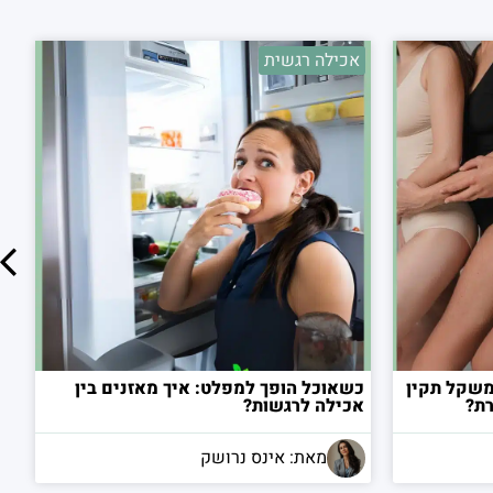
אכילה רגשית
ב
משקל תקין
כשאוכל הופך למפלט: איך מאזנים בין
ה
אכילה לרגשות?
מ
מאת: אינס נרושק