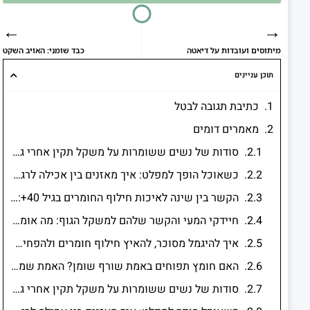
←
→
מיתוסים ועובדות על דיאטה
כבד שומני: האויב השקט
תוכן עניינים
כתיבת תגובה לבטל
מאמרים דומים
סודות של נשים ששומרות על משקל תקין אחרי גיל 40- מה הן עושות אחרת?
כשאוכל הופך למפלט: איך מאזנים בין אכילה לרגשות?
הקשר בין שינה לאיכות חילוף החומרים בגיל 40+: למה לישון זה לא מותרות אלא משימה מטבולית חשובה
חיידקי המעי והקשר שלהם למשקל הגוף: מה אומר המדע?
איך להיגמל מסוכר, להאיץ חילוף חומרים ולהפחית שומן בטני אחרי גיל 40
האם חומץ תפוחים באמת שורף שומן? האמת שמאחורי הטרנד שכולם מדברים עליו
סודות של נשים ששומרות על משקל תקין אחרי גיל 40- מה הן עושות אחרת?