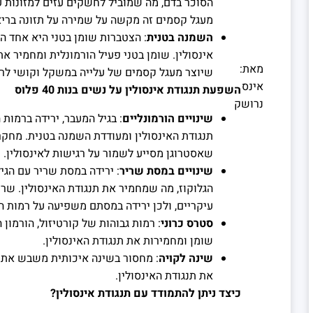
הסוכר בדם, מה שמוביל לחשקים עזים למזונות ע
מעגל קסמים זה מקשה על שמירה על תזונה בריא
השמנה בטנית
: הצטברות שומן בטני היא אחד ה
אינסולין. שומן בטני פעיל הורמונלית ומחמיר את
מאת:
שיוצר מעגל קסמים של עלייה במשקל וקושי לר
אינס
השפעת תנגודת אינסולין על נשים בנות 40 פלוס
נרושק
שינויים הורמונליים
: בגיל המעבר, ירידה ברמות
תנגודת האינסולין ומעודדת השמנה בטנית. מחקר
שאסטרוגן מסייע לשמור על רגישות לאינסולין.
שינויים במסת שריר
: ירידה במסת שריר עם הג
הגלוקוז, מה שמחמיר את תנגודת האינסולין. שרי
עיקריים, ולכן ירידה במסתם משפיעה על רמות ה
סטרס כרוני
: רמות גבוהות של קורטיזול, הורמון
שומן ומחמירות את תנגודת האינסולין.
שינה לקויה
: מחסור בשינה איכותית משבש את הא
את תנגודת האינסולין.
כיצד ניתן להתמודד עם תנגודת אינסולין?