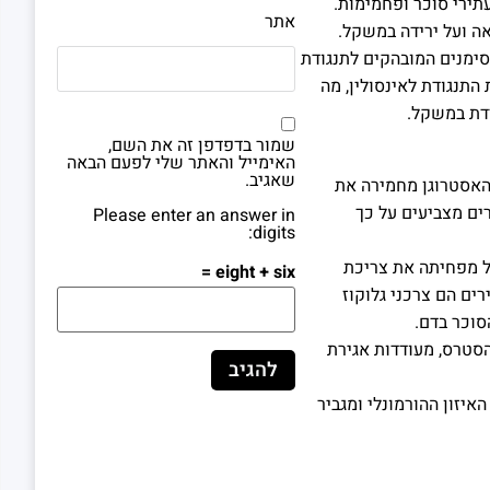
תירי סוכר ופחמימות.
אתר
ה ועל ירידה במשקל.
סימנים המובהקים לתנגודת
 התנגודת לאינסולין, מה
דת במשקל.
שמור בדפדפן זה את השם,
האימייל והאתר שלי לפעם הבאה
שאגיב.
 האסטרוגן מחמירה את
ים מצביעים על כך
Please enter an answer in
digits:
יל מפחיתה את צריכת
eight + six =
רים הם צרכני גלוקוז
סוכר בדם.
 הסטרס, מעודדות אגירת
יזון ההורמונלי ומגביר