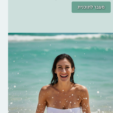
מעבר לתוכנית
תפריט קיץ חטוב 1.450 קלוריות
לירידה במשקל
תוכנית פעולה+ תפריט 1.450 קלוריות קיץ חטוב
תפריט מפורט ל־14 יום עם ערכים תזונתיים, דגשים
חשובים והנחיות ליישום והתמדה.
עם מאכלים קיציים ומגוונים התומכים בתחושת שובע
ממושכת.
מתאים לאישה 40+ שרוצה לרדת 2–4 ק”ג בשבועיים,
לשפר את האנרגיה ולהרגיש קלילה ובריאה