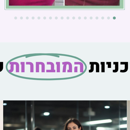
8
17
16
15
14
13
12
11
10
9
8
7
6
5
4
3
2
1
ניות
המובחרות
ש
תפריט 1.450 קלוריות לבטן
שטוחה
תפריט 1.450 קלוריות להפחתת שומן בטני וירידה במשקל