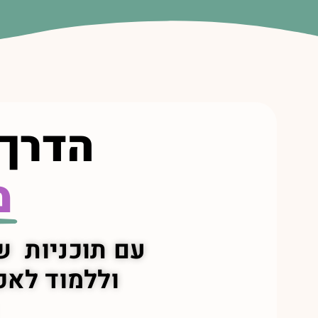
הדרך 
מ
עם תוכניות של EatSmart תוכלי לרדת במשקל,
וללמוד לאכו