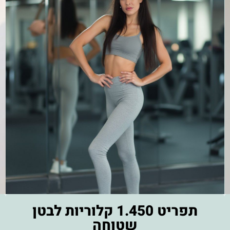
תפריט מפורט ל־14 יום עם דגשים לתזונה אנטי־דלקתית
להפחתת נפיחות.
ממוצע ירידה של 2–4 ק”ג בשבועיים וירידה בהיקפי בטן
כבר מהימים הראשונים.
תפריט 1.450 קלוריות לבטן
שטוחה