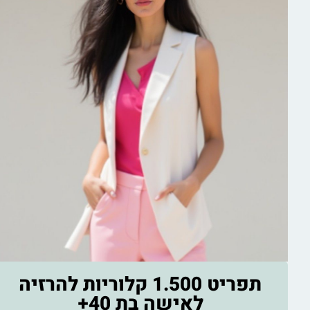
המעבר
מותאם לאישה 40+ שרוצה לרדת במשקל בלי דיאטות ..
תפריט מפורט ל־14 יום עם ערכים תזונתיים ודגשים
חשובים לאיזון הורמונלי.
עוזר לרדת בממוצע כ־2–4 ק”ג בשבועיים
תפריט 1.500 קלוריות להרזיה
לאישה בת 40+