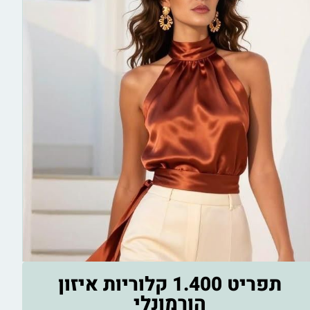
תפריט מפורט ל־14 יום עם ערכים תזונתיים ודגשים
לשיפור רמות הסוכר,
האנרגיה והאיזון ההורמונלי.
מותאם לנשים 40+ שרוצות לרדת 2–4 ק”ג בשבועיים,
להפחית עייפות וחשקים ולחזור לשלוט בגוף ובמשקל
בצורה טבעית.
תפריט 1.400 קלוריות איזון
הורמונלי