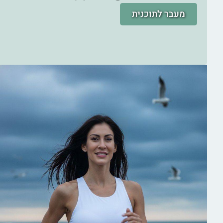
מעבר לתוכנית
תפריט 1.400 קלוריות
Metabolic Boost לירידה
במשקל
תפריט 1.400 קלוריות מאיץ חילוף חומרים
תפריט מפורט ל־14 יום עם ערכים תזונתיים ודגשים
להפעלת
חילוף חומרים יעיל ושיפור רגישות לאינסולין.
מותאם לאישה 40+ שרוצה להחזיר את הגוף לקצב טבעי,
להרגיש אנרגטית ולרדת 2–4 ק”ג בשבועיים בצורה מאוזנת
ובריאה.