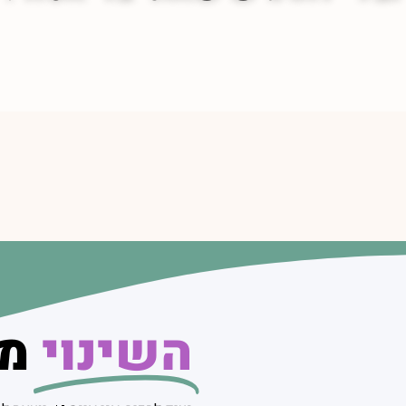
השינוי
מת