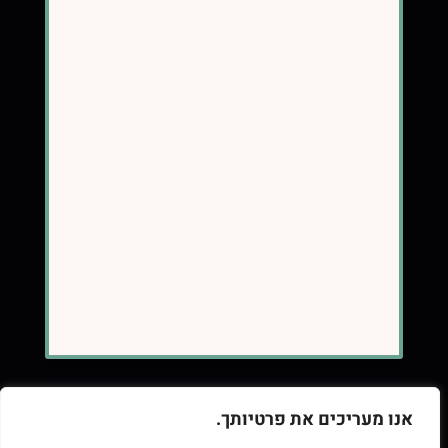
מדיניות פרטיות, תקנון
יצירת קשר
כתובת
תל אביב, ישראל
058-7575250
contact@eatsmart.co.il
אנו מעריכים את פרטיותך.