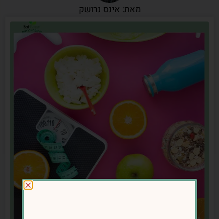
מאת: אינס נרושק