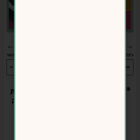
←
→
כיצד שינוי מחשבתי מוביל להצלחה בתהליך ההרזיה?
טופו-לא רק תחליף בשר
תוכן עניינים
איך להפסיק להרגיש קורבן מול
כתיבת
האוכל – ולחזור לשליטה על מה שאת
תגובה
אוכלת?
האימייל
📌 מכירה את ההרגשה שאת כל הזמן
לא יוצג
“נכנעת” לאוכל?
באתר.
📌 מוצאת את עצמך חושבת על אוכל