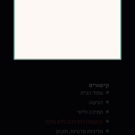
מלווה נשים בתהליך ירידה במשקל ומעבר
לאורח חיים בריא ומאוזן ,בריאות מטבולית
ואיזון הורמונלי
קישורים
עמוד הבית
הגישה
תמיכה וליווי
הרשמה להדרכה ללא עלות
מדיניות פרטיות, תקנון