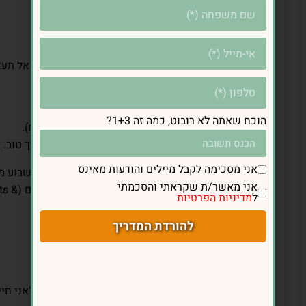
5. פעילות גופנית – לא לוותר גם בסופ”ש
אם במהלך השבוע הצלחת לשלב פעילות גופנית, אל תעצ
🔹 מה אפשר לעשות?
✅ טיול ארוך עם חברה או בן הזוג.
הוכח שאתה לא רובוט, כמה זה 1+3?
✅ אימון קצר בבית (יוגה, פילאטיס או תרגילי כוח).
✅ ריקוד, רכיבה על אופניים או כל דבר שעושה לך טוב.
אני מסכימה לקבל מיילים והודעות מאינס
💡 מחקרים מוכיחים שפעילות גופנית גם בסופי שבוע מ
אני מאשר/ת שקראתי והסכמתי
גבוה יותר
ל
מדיניות הפרטיות
Exercise, 2019).
להורדת המדריך
6. ליהנות מהאוכל – בלי רגשות אשם
אם את מוצאת את עצמך בסוף השבוע בלופ של “אני חי