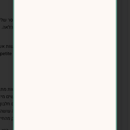
לגמרי – זה סימן שהגישה צריכה להשתנות.
🔹 איך ליהנות בלי אשמה?
✅ תאכלי בהנאה ובמודעות, ולא מתוך תחושת חוסר שלי
✅ אם נהנית מעוגה, כוס יין או מאפה – תמשיכי הלאה. 
סוף השבוע.
💡 מחקרים בפסיכולוגיה של תזונה מראים כי רגשות אש
הסיכוי לאכילה רגשית ולזלילות (Appetite Journal, 2021).
לסיכום: סוף שבוע מאוזן זה אפשרי!
✅ תכנני מראש את הארוחות כדי להימנע מהחלטות מתוך
✅ שמרי על 2-3 ארוחות מסודרות ביום בלי נשנושים מיותרים.
✅ בחרי חכם במסעדות ובארוחות משפחתיות, עם חלבון, 
✅ שמרי על פעילות גופנית – אפילו הליכה קצרה עושה 
✅ אל תרגישי אשמה אם נהנית ממשהו – זה חלק מהחיי