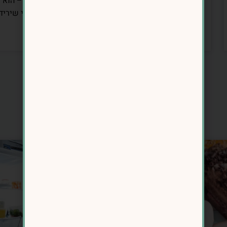
📌 סוף השבוע לא חייב להיות “מלכודת השמנה” – הוא י
שלך. ברגע שתלמדי לשלב איזון והנאה יחד, תראי שיריד
הרבה יותר פשוטים ממה שחשבת!
מאמרים דומים
אכילה רגשית