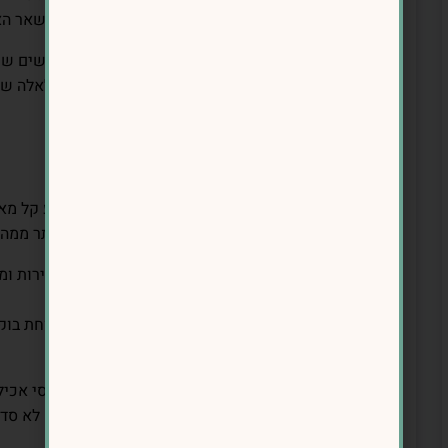
לבחור ארוחה אחת מרכזית מחוץ לבית ולדאוג ששאר האר
💡 מחקר שנערך באוניברסיטת קורנל מצא כי אנשים ש
מצליחים לשמור על משקל יציב יותר בהשוואה לאלה שפו
2. שומרים על 2-3 ארוחות מסודרות ביום
זה לא הזמן לנשנושים בלתי נגמרים. בסופי שבוע קל מאו
אחת לשנייה ולגלות בסוף היום שאכלת הרבה יותר ממה
🔹 הפתרון? שימרי על 2-3 ארוחות מסודרו
בריא ופחמימות איכותיות.
🔹 אל תדלגי על ארוחות – אם את מדלגת על ארוחת בוקר
ערב, סביר להניח שתגיעי מורעבת ובלי שליטה.
💡 מחקרים מראים שכשאנשים שומרים על דפוסי אכילה
Nutrition, 2020).