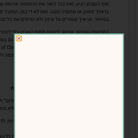
סוף השבוע הגיע, ואת כבר רואה את ההזמנות: ארוחת שיש
בראנץ’ מפנק או מסעדה טובה. ואם לא די בזה, המקרר 
במיוחד. אז איך שומרים על איזון ולא הורסים את כל 
החדשות הטובות: אפשר ליהנות מסוף השבוע בלי לוותר 
מראים שאנשים שנצמדים להרגלי תזונה קבועים גם בסו
עושים את זה בלי להרגיש מוגבלת? הנה הדרך החכמה לש
במשקל ובלי להרגיש שאת מפספסת משהו.
1. תכנון מראש – לא משאירים מקום להפתעות
אחד הטעויות הנפוצות היא לתת לסוף השבוע “לזרום” ולה
כשאין תוכנית – ההחלטות מתקבלות מתוך רעב ולא מתו
🔹 מה עושים? תכנני מראש את הארוחות המרכזיות. לדו
גדולה בערב, דאגי לארוחת צהריים קלה יותר.
🔹 תכנני גם מתי לאכול בחוץ – זה לא חייב להיות כל ה