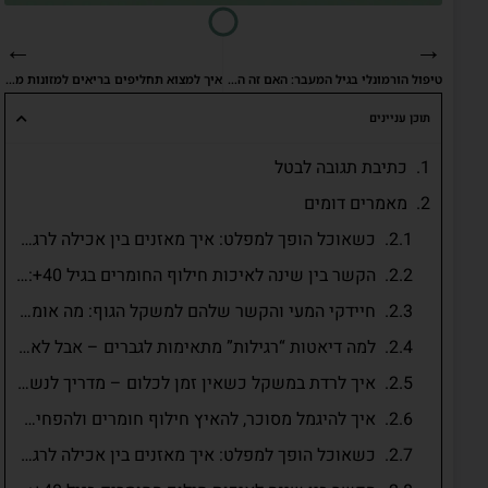
←
→
טיפול הורמונלי בגיל המעבר: האם זה הפתרון הנכון עבורך?
איך למצוא תחליפים בריאים למזונות מעובדים?
תוכן עניינים
כתיבת תגובה לבטל
מאמרים דומים
כשאוכל הופך למפלט: איך מאזנים בין אכילה לרגשות?
הקשר בין שינה לאיכות חילוף החומרים בגיל 40+: למה לישון זה לא מותרות אלא משימה מטבולית חשובה
חיידקי המעי והקשר שלהם למשקל הגוף: מה אומר המדע?
למה דיאטות “רגילות” מתאימות לגברים – אבל לא לנשים?
איך לרדת במשקל כשאין זמן לכלום – מדריך לנשים עסוקות בגיל 40+
איך להיגמל מסוכר, להאיץ חילוף חומרים ולהפחית שומן בטני אחרי גיל 40
כשאוכל הופך למפלט: איך מאזנים בין אכילה לרגשות?