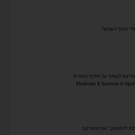
רי בסוף השבוע!
סייעת לשמור על חילוף חומרים
, מפחיתה סטרס ומאזנת רמות סוכר בדם (Medicine & Science in Sports &
יבת להתאפק” ואז מתפרקת