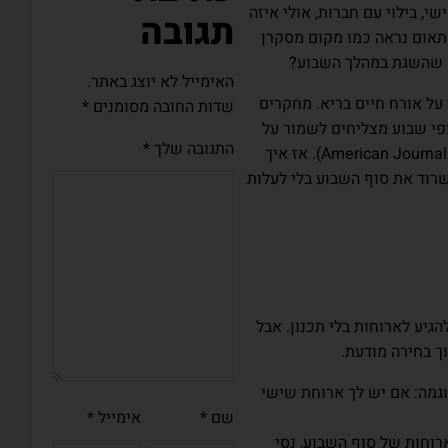
י, בילוי עם חברות, אולי איזה
תגובה
פתאום נראה כמו מקום מסקרן
מה שהשגת במהלך השבוע?
האימייל לא יוצג באתר.
על אורח חיים בריא. מחקרים
שדות החובה מסומנים
*
פי שבוע מצליחים לשמור על
התגובה שלך
*
משקל תקין בטווח הארוך (American Journal of Clinical Nutrition, 2018). אז איך
רוד את סוף השבוע בלי לעלות
גיע לארוחות בלי תכנון. אבל
ך בחירה מודעת.
גמה: אם יש לך ארוחת שישי
שם
*
אימייל
*
ארוחות של סוף השבוע, נסי