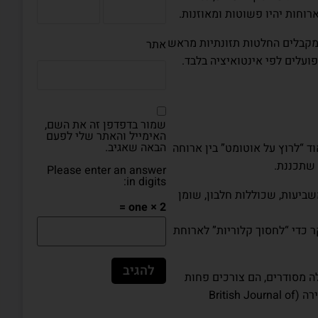
וחות יהיו פשוטות ומאוזנות.
מקבלים החלטות תזונתיות מראש
אתר
עלים לפי אינטואיציה בלבד.
שמור בדפדפן זה את השם,
האימייל והאתר שלי לפעם
הבאה שאגיב.
ד “לרוץ על אוטומט” בין ארוחה
 שתכננת.
Please enter an answer
in digits:
ת, עשירות ומשביעות, שכוללות חלבון, שומן
one × 2 =
 כדי “לחסוך קלוריות” לארוחת
 מסודרים, הם צורכים פחות
קלוריות ביום בהשוואה לאנשים שאוכלים בצורה לא סדירה (British Journal of