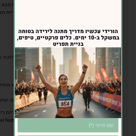
💡 מחקר של th
אינס
רזה וירקות במסעדות צורכים ע
נרושק
פחמימות ושומן.
הורידי עכשיו מדריך מתנה לירידה בטוחה
במשקל ב-10 ימים. כלים פרקטיים, טיפים,
בניית תפריט
4. אלכוהול – ליהנות בלי להגזים
אין בעיה ליהנות מכוס יין או קוקטייל, אבל כדאי לזכו
לא מעט קלוריות ויכולים להגביר את התיאבון.
🔹 איך שותים בלי להגזים?
✅ בחרי יין יבש או קוקטייל עם מינימום סוכר (לא מוחיט
✅ שתייה מתונה – לא יותר מכוס אחת בערב.
✅ שלבי כל משקה אלכוהולי עם כוס מים ליד – זה יעזו
💡 מחקרים מראים שאלכוהול לא רק מוסיף קלוריות ריק
וגורם לאנשים לצרוך יותר 
2017).