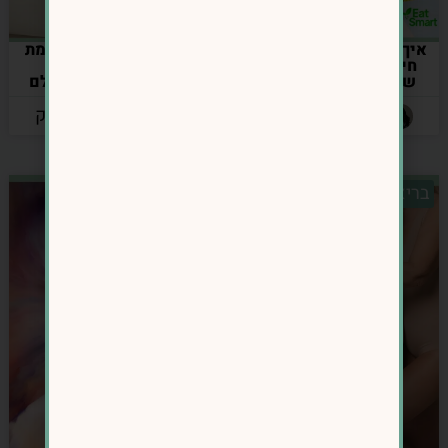
איך להיגמל מסוכר, להאיץ
האם חומץ תפוחים באמת
חילוף חומרים ולהפחית
שורף שומן? האמת
שומן בטני אחרי גיל 40
שמאחורי הטרנד שכולם
מדברים עליו
מאת: אינס נרושק
מאת: אינס נרושק
בריאות מטבולית
אכילה רגשית