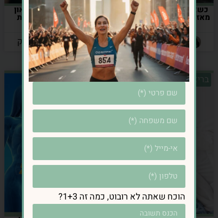
כשאוכל הופך למפלט: איך
💊 תרופות נוגדות דיכאון
מאזנים בין אכילה לרגשות?
וחרדה: האם הן גורמות
לעלייה במשקל?
מאת: אינס נרושק
מאת: אינס נרושק
בריאות מטבולית
בריאות מטבולית
הוכח שאתה לא רובוט, כמה זה 1+3?