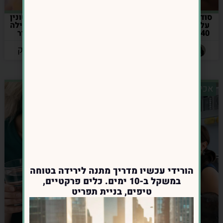
סודות של נשים ששומרות
הקשר בין דופמין, סרוטונין
על משקל תקין אחרי גיל
ומנגנוני תגמול לבין אכילה
40- מה הן עושות אחרת?
רגשית ואיך להשתחרר
מהמעגל
מאת: אינס נרושק
מאת: אינס נרושק
אכילה רגשית
אכילה רגשית
הורידי עכשיו מדריך מתנה לירידה בטוחה
במשקל ב-10 ימים. כלים פרקטיים,
טיפים, בניית תפריט