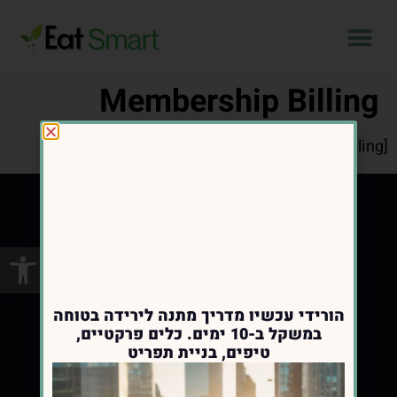
Membership Billing
[pmpro_billing]
פתח סרגל
הורידי עכשיו מדריך מתנה לירידה בטוחה
במשקל ב-10 ימים. כלים פרקטיים,
טיפים, בניית תפריט
מלווה נשים בתהליך ירידה במשקל ומעבר
לאורח חיים בריא ומאוזן ,בריאות מטבולית