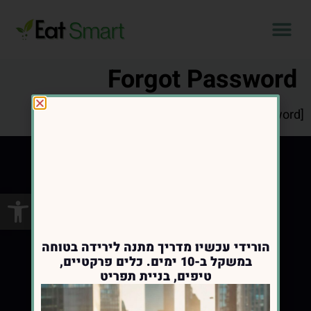
Forgot Password
[wp_event_forgot_password]
פתח סרגל
הורידי עכשיו מדריך מתנה לירידה בטוחה
במשקל ב-10 ימים. כלים פרקטיים,
טיפים, בניית תפריט
מלווה נשים בתהליך ירידה במשקל ומעבר
לאורח חיים בריא ומאוזן ,בריאות מטבולית