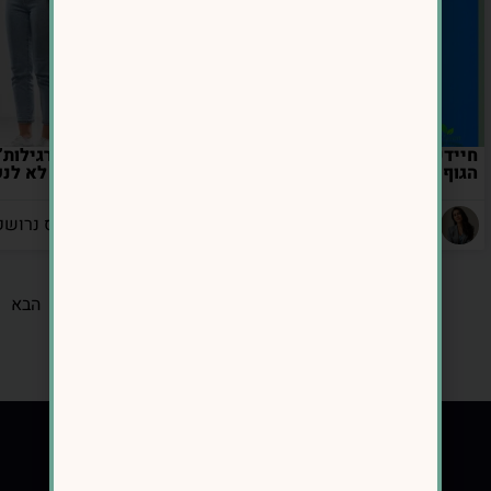
חיידקי המעי והקשר שלהם למשקל
למה דיאטות “רגילות
הגוף: מה אומר המדע?
לגברים – אבל לא לנ
מאת: אינס נרושק
מאת: אינס נרושק
1
2
3
4
5
הבא