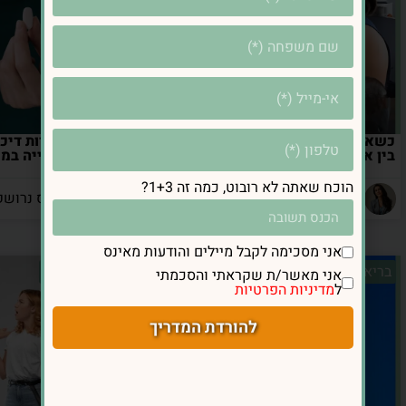
כשאוכל הופך למפלט: איך מאזנים
💊 תרופות נוגדות דיכ
בין אכילה לרגשות?
הן גורמות לעלייה ב
הוכח שאתה לא רובוט, כמה זה 1+3?
מאת: אינס נרושק
מאת: אינס נרושק
אני מסכימה לקבל מיילים והודעות מאינס
בריאות מטבולית
איזון הורמונלי
אני מאשר/ת שקראתי והסכמתי
ל
מדיניות הפרטיות
להורדת המדריך