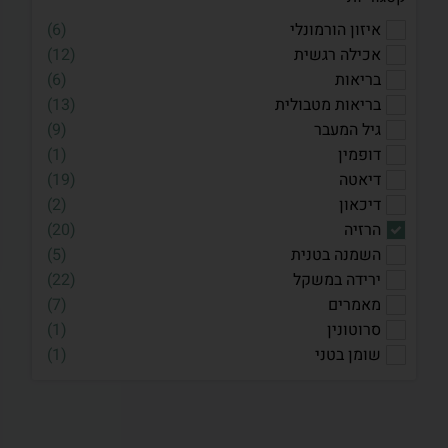
איזון הורמונלי
(
6
)
אכילה רגשית
(
12
)
בריאות
(
6
)
בריאות מטבולית
(
13
)
גיל המעבר
(
9
)
דופמין
(
1
)
דיאטה
(
19
)
דיכאון
(
2
)
הרזיה
(
20
)
השמנה בטנית
(
5
)
ירידה במשקל
(
22
)
מאמרים
(
7
)
סרוטונין
(
1
)
שומן בטני
(
1
)
תזונה
(
1
)