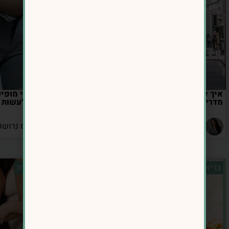
איך לרדת במשקל כשאין זמן לכלום –
מדריך לנשים עסוקות בגיל 40+
באמת אפשר לעשות כד
מאת: אינס נרושק
מאת: אינס נרושק
בריאות מטבולית
בריאות מטבולית