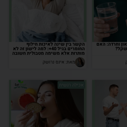
און וחרדה: האם
הקשר בין שינה לאיכות חילוף
משקל?
החומרים בגיל 40+: למה לישון זה לא
מותרות אלא משימה מטבולית חשובה
מאת: אינס נרושק
אכילה רגשית