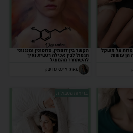
מרות על משקל
הקשר בין דופמין, סרוטונין ומנגנוני
י גיל 40- מה הן עושות
תגמול לבין אכילה רגשית ואיך
להשתחרר מהמעגל
מאת: אינס נרושק
בריאות מטבולית