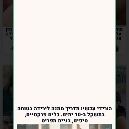
סודות של נשים ששומרות
הקשר בין דופמין, סרוטונין
על משקל תקין אחרי גיל
ומנגנוני תגמול לבין אכילה
40- מה הן עושות אחרת?
רגשית ואיך להשתחרר
מהמעגל
מאת: אינס נרושק
מאת: אינס נרושק
אכילה רגשית
אכילה רגשית
הורידי עכשיו מדריך מתנה לירידה בטוחה
במשקל ב-10 ימים. כלים פרקטיים,
טיפים, בניית תפריט