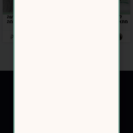
למה דיאטות “רגילות”
איך תודעת חוסר משפיעה
מתאימות לגברים – אבל לא
על העלייה במשקל – ומה
לנשים?
ניתן לעשות בנידון?
מאת: אינס נרושק
מאת: אינס נרושק
1
2
3
4
5
הבא
עמודים נוספים
מלווה נשים בתהליך ירידה במשקל ומעבר