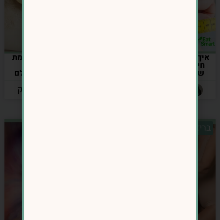
איך להיגמל מסוכר, להאיץ
האם חומץ תפוחים באמת
חילוף חומרים ולהפחית
שורף שומן? האמת
שומן בטני אחרי גיל 40
שמאחורי הטרנד שכולם
מדברים עליו
מאת: אינס נרושק
מאת: אינס נרושק
בריאות מטבולית
אכילה רגשית