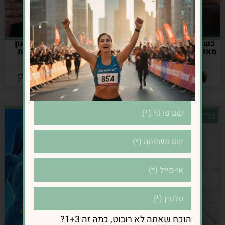
כשאוכל הופך למפלט: איך
💊 תרופות נוגדות דיכאון
מאזנים בין אכילה לרגשות?
וחרדה: האם הן גורמות
לעלייה במשקל?
מאת: אינס נרושק
מאת: אינס נרושק
בריאות מטבולית
בריאות מטבולית
הוכח שאתה לא רובוט, כמה זה 1+3?